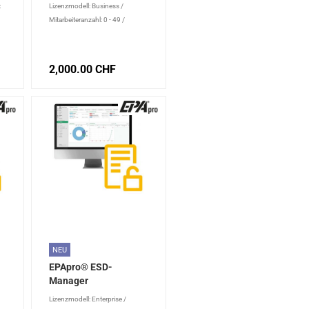
Business
:
Lizenzmodell: Business
/
Mitarbeiteranzahl: 0 - 49
/
Lizenztyp: Erstlizenz
60
2,000.00 CHF
l
NEU
EPApro® ESD-
Manager
Updatelizenz
Lizenzmodell: Enterprise
/
Enterprise