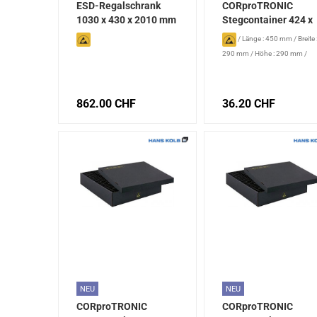
ESD-Regalschrank
CORproTRONIC
1030 x 430 x 2010 mm
Stegcontainer 424 x
272 x 281 mm
/
Länge : 450 mm
/
Breite 
290 mm
/
Höhe : 290 mm
/
Innenlänge: 424 mm
/
Innenbreite: 272 mm
/
Innenhöhe: 281 mm
/
Fächer:
862.00 CHF
36.20 CHF
22
/
Anzahl Längsstege: 10
/
Anzahl Kurzstege: 3
/
Außen
LxBxH: 450 x 290 x 290 mm
/
Innen LxBxH: 424 x 272 x 281
mm
NEU
NEU
CORproTRONIC
CORproTRONIC