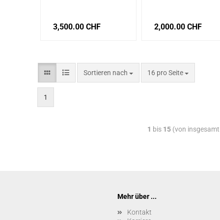
Lizenztyp: Erstlizenz
Lizenztyp: Updatelizenz
3,500.00 CHF
2,000.00 CHF
Sortieren nach
16 pro Seite
1
1
bis
15
(von insgesam
Mehr über ...
Kontakt