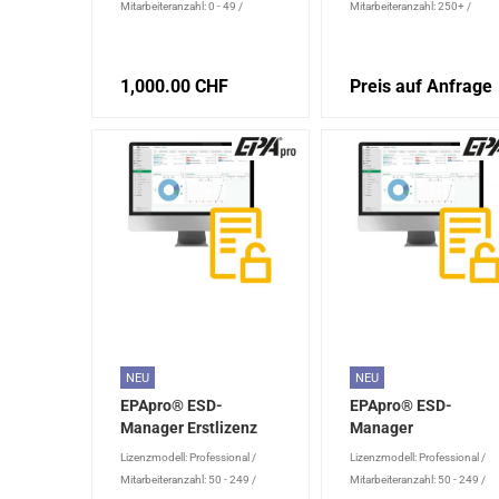
Mitarbeiteranzahl: 0 - 49
/
Mitarbeiteranzahl: 250+
/
Lizenztyp: Updatelizenz
Lizenztyp: Erstlizenz
1,000.00 CHF
Preis auf Anfrage
NEU
NEU
EPApro® ESD-
EPApro® ESD-
Manager Erstlizenz
Manager
Professional
Updatelizenz
Lizenzmodell: Professional
/
Lizenzmodell: Professional
/
Professional
Mitarbeiteranzahl: 50 - 249
/
Mitarbeiteranzahl: 50 - 249
/