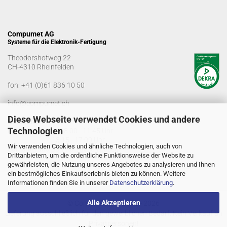
Compumet AG
Systeme für die Elektronik-Fertigung
Theodorshofweg 22
CH-4310 Rheinfelden
fon:
+41 (0)61 836 10 50
info@compumet.ch
Diese Webseite verwendet Cookies und andere
Bürozeiten
Technologien
Montag-Freitag: 08:00 - 11:45 Uhr
13:15 - 17:00 Uhr
Wir verwenden Cookies und ähnliche Technologien, auch von
Samstag und Sonntag geschlossen
Drittanbietern, um die ordentliche Funktionsweise der Website zu
gewährleisten, die Nutzung unseres Angebotes zu analysieren und Ihnen
ein bestmögliches Einkaufserlebnis bieten zu können. Weitere
Informationen finden Sie in unserer
Datenschutzerklärung
.
Alle Akzeptieren
© Compumet AG 2005 - 2026
Lieferung ausschließlich für den gewerblichen Bedarf. Kein Verkauf an
Privatpersonen!