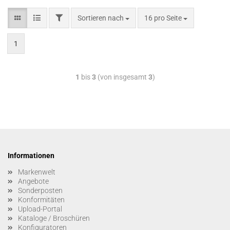
Sortieren nach
16 pro Seite
1
1
bis
3
(von insgesamt
3
)
Informationen
Markenwelt
Angebote
Sonderposten
Konformitäten
Upload-Portal
Kataloge / Broschüren
Konfiguratoren