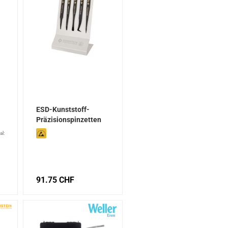
-
ESD-Kunststoff-
Präzisionspinzetten
Satz 5-tlg
al:
91.75 CHF