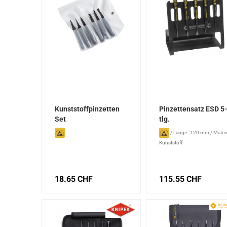
Kunststoffpinzetten
Pinzettensatz ESD 5
Set
tlg.
/
Länge : 120 mm
/
Materi
Kunststoff
18.65 CHF
115.55 CHF