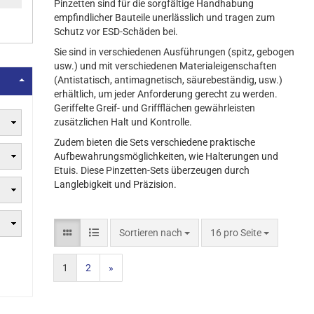
Pinzetten sind für die sorgfältige Handhabung
empfindlicher Bauteile unerlässlich und tragen zum
Schutz vor ESD-Schäden bei.
Sie sind in verschiedenen Ausführungen (spitz, gebogen
usw.) und mit verschiedenen Materialeigenschaften
(Antistatisch, antimagnetisch, säurebeständig, usw.)
erhältlich, um jeder Anforderung gerecht zu werden.
Geriffelte Greif- und Griffflächen gewährleisten
zusätzlichen Halt und Kontrolle.
Zudem bieten die Sets verschiedene praktische
Aufbewahrungsmöglichkeiten, wie Halterungen und
Etuis. Diese Pinzetten-Sets überzeugen durch
Langlebigkeit und Präzision.
Sortieren nach
16 pro Seite
1
2
»