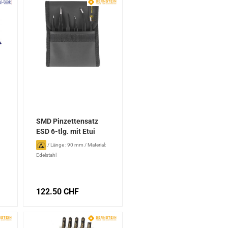
SMD Pinzettensatz
ESD 6-tlg. mit Etui
/
Länge : 90 mm
/
Material:
Edelstahl
122.50 CHF