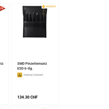
atz
SMD Pinzettensatz
ESD 6-tlg.
/
Material: Edelstahl
134.30 CHF