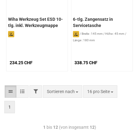
Wiha Werkzeug Set ESD 10-
6-tlg. Zangensatz in
tlg. inkl. Werkzeugmappe
Servicetasche
/
Breite : 145 mm
/
Höhe : 45 mm
/
Länge : 180 mm
234.25 CHF
338.75 CHF
Sortieren nach
16 pro Seite
1
1
bis
12
(von insgesamt
12
)