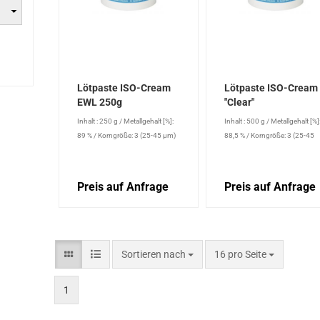
Lötpaste ISO-Cream
Lötpaste ISO-Cream
EWL 250g
"Clear"
Inhalt : 250 g
/
Metallgehalt [%]:
Inhalt : 500 g
/
Metallgehalt [%]
89 %
/
Korngröße: 3 (25-45 µm)
88,5 %
/
Korngröße: 3 (25-45
µm)
Preis auf Anfrage
Preis auf Anfrage
Sortieren nach
16 pro Seite
1