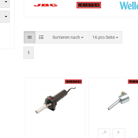
XMP
MS
PP
Sortieren nach
16 pro Seite
1
r
XMT