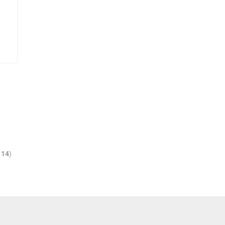
t
14
)