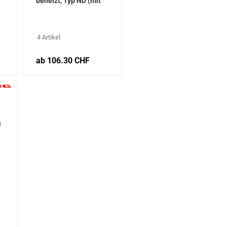
beheizt, Typ ND (mit
Vakuum) für WHA 900,
WHA3000
4 Artikel
ab 106.30 CHF