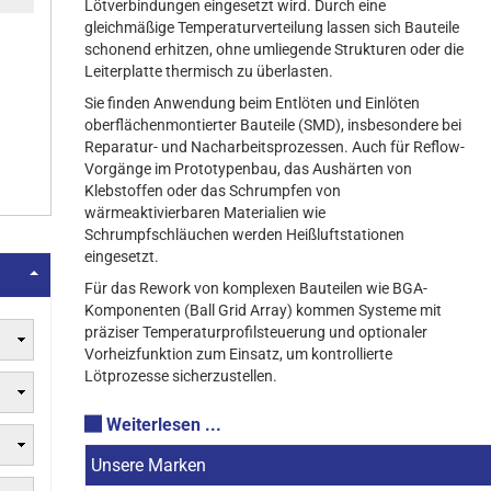
Lötverbindungen eingesetzt wird. Durch eine
gleichmäßige Temperaturverteilung lassen sich Bauteile
schonend erhitzen, ohne umliegende Strukturen oder die
Leiterplatte thermisch zu überlasten.
Sie finden Anwendung beim Entlöten und Einlöten
oberflächenmontierter Bauteile (SMD), insbesondere bei
Reparatur- und Nacharbeitsprozessen. Auch für Reflow-
Vorgänge im Prototypenbau, das Aushärten von
Klebstoffen oder das Schrumpfen von
 50
wärmeaktivierbaren Materialien wie
 65
Schrumpfschläuchen werden Heißluftstationen
eingesetzt.
P 90
Für das Rework von komplexen Bauteilen wie BGA-
20
Komponenten (Ball Grid Array) kommen Systeme mit
präziser Temperaturprofilsteuerung und optionaler
200
Vorheizfunktion zum Einsatz, um kontrollierte
Lötprozesse sicherzustellen.
Weiterlesen ...
 und
Unsere Marken