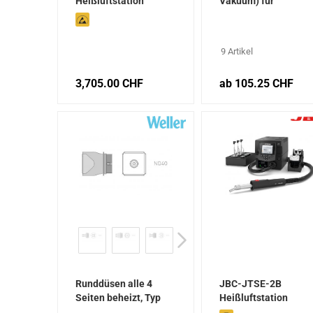
Heißluftstation
Vakuum) für
(Druckluftbetrieb)
WHA3000
9 Artikel
3,705.00 CHF
ab 105.25 CHF
Runddüsen alle 4
JBC-JTSE-2B
Seiten beheizt, Typ
Heißluftstation
NQ (mit Vakuum) für