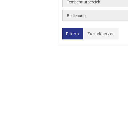
Lötspitzen (HT-Serie) für FE 80
Temperaturbereich
Lötspitzen (RTM-Serie) für W
und WMRP
Bedienung
Lötspitzen (RTM MS-Serie) für
WXMP MS, WTMP MS, WMRP 
Lötspitzen (RTP-Serie) für WX
Filtern
Zurücksetzen
Lötspitzen (RTP-Serie MS) für
WXPP MS
Lötspitzen (RTU-Serie MS) für
WXUP MS
Lötspitzen (RTPS-Serie MS) für
WXMPS MS
Lötspitzen (RTMS-Serie MS) fü
WXMPS MS
Lötspitzen (RTUS-Serie MS) für
WXUPS MS
Lötspitzen (RTW-Serie) für W
und WMRT
Lötspitzen (RTWMS-Serie) für
WTMT/WXMTS
Lötspitzen (RTWPS-Serie) für