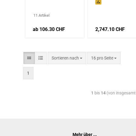
WHA 900, WHA3000
11 Artikel
ab 106.30 CHF
2,747.10 CHF
Sortieren nach
16 pro Seite
1
1
bis
14
(von insgesam
Mehr über ...