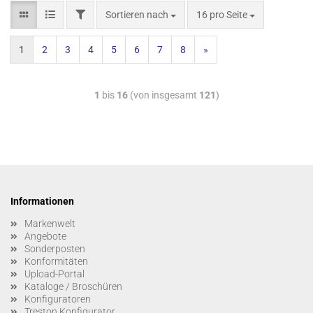
Sortieren nach
16 pro Seite
1
2
3
4
5
6
7
8
»
1
bis
16
(von insgesamt
121
)
Informationen
Markenwelt
Angebote
Sonderposten
Konformitäten
Upload-Portal
Kataloge / Broschüren
Konfiguratoren
Treston Konfigurator