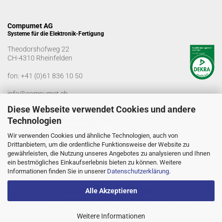
Compumet AG
Systeme für die Elektronik-Fertigung
Theodorshofweg 22
CH-4310 Rheinfelden
fon:
+41 (0)61 836 10 50
info@compumet.ch
Diese Webseite verwendet Cookies und andere
Bürozeiten
Technologien
Montag-Freitag: 08:00 - 11:45 Uhr
13:15 - 17:00 Uhr
Wir verwenden Cookies und ähnliche Technologien, auch von
Samstag und Sonntag geschlossen
Drittanbietern, um die ordentliche Funktionsweise der Website zu
gewährleisten, die Nutzung unseres Angebotes zu analysieren und Ihnen
ein bestmögliches Einkaufserlebnis bieten zu können. Weitere
Informationen finden Sie in unserer
Datenschutzerklärung
.
Alle Akzeptieren
© Compumet AG 2005 - 2026
Lieferung ausschließlich für den gewerblichen Bedarf. Kein Verkauf an
Privatpersonen!
Weitere Informationen
Einzelne Inhalte dieser Website wurden ganz oder teilweise unter Einsatz