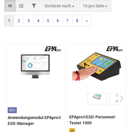
Sortieren nach
16 pro Seite
1
2
3
4
5
6
7
8
»
NEU
EPApro®ESD-Personnel-
Anwendungsmodul EPApro®
Tester 1000
ESD-Manager