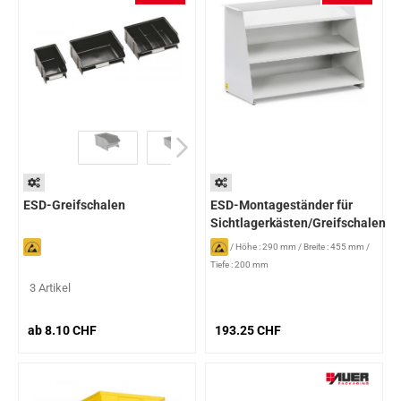
ESD-Greifschalen
ESD-Montageständer für
Sichtlagerkästen/Greifschalen
/
Höhe : 290 mm
/
Breite : 455 mm
/
Tiefe : 200 mm
3 Artikel
ab 8.10 CHF
193.25 CHF