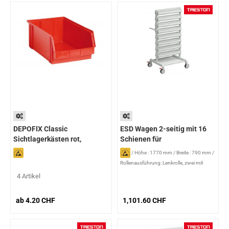
DEPOFIX Classic
ESD Wagen 2-seitig mit 16
Sichtlagerkästen rot,
Schienen für
ableitfähig - IDP STAT®
Sichtlagerkästen
/
Höhe : 1770 mm
/
Breite : 790 mm
/
Rollenausführung: Lenkrolle, zwei mit
Bremsen
/
Zusatz: 16 Schienen
4 Artikel
ab 4.20 CHF
1,101.60 CHF