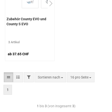
Zubehör County EVO und
County S EVO
3 Artikel
ab 37.65 CHF
Sortieren nach
16 pro Seite
1
1
bis
3
(von insgesamt
3
)