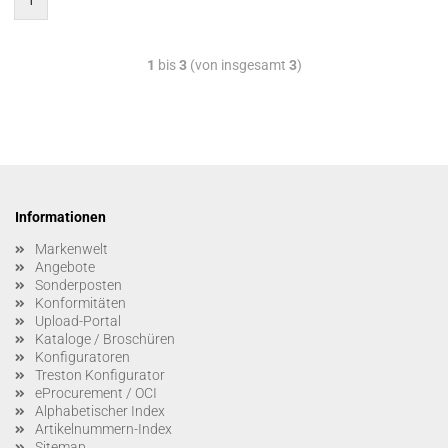
1
1
bis
3
(von insgesamt
3
)
Informationen
Markenwelt
Angebote
Sonderposten
Konformitäten
Upload-Portal
Kataloge / Broschüren
Konfiguratoren
Treston Konfigurator
eProcurement / OCI
Alphabetischer Index
Artikelnummern-Index
Sitemap