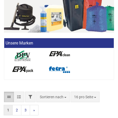
Unsere Marken
Sortieren nach
16 pro Seite
1
2
3
»