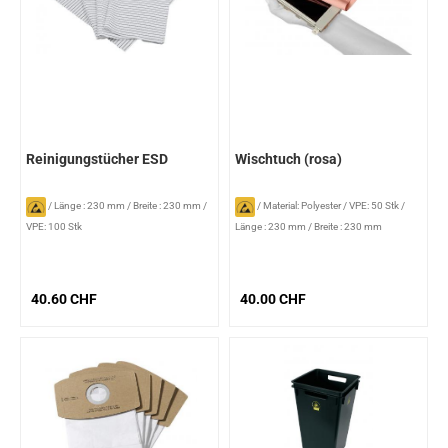
Reinigungstücher ESD
Wischtuch (rosa)
/
Länge : 230 mm
/
Breite : 230 mm
/
/
Material: Polyester
/
VPE: 50 Stk
/
VPE: 100 Stk
Länge : 230 mm
/
Breite : 230 mm
40.60 CHF
40.00 CHF