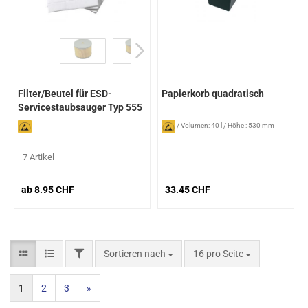
Filter/Beutel für ESD-
Papierkorb quadratisch
Servicestaubsauger Typ 555
/
Volumen: 40 l
/
Höhe : 530 mm
7 Artikel
ab 8.95 CHF
33.45 CHF
Sortieren nach
16 pro Seite
1
2
3
»