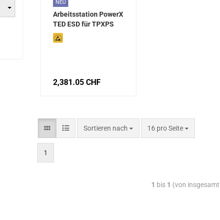
NEU
Arbeitsstation PowerX
TED ESD für TPXPS
2,381.05 CHF
Sortieren nach
16 pro Seite
1
1
bis
1
(von insgesam