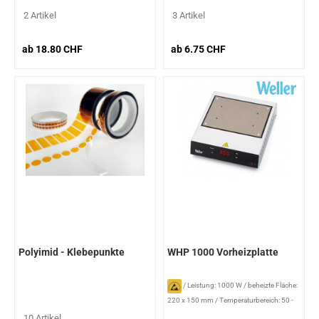
2 Artikel
3 Artikel
ab 18.80 CHF
ab 6.75 CHF
Polyimid - Klebepunkte
WHP 1000 Vorheizplatte
/
Leistung: 1000 W
/
beheizte Fläche:
220 x 150 mm
/
Temperaturbereich: 50 -
300 °C
10 Artikel