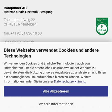
Compumet AG
Systeme für die Elektronik-Fertigung
Theodorshofweg 22
CH-4310 Rheinfelden
fon:
+41 (0)61 836 10 50
info@compumet.ch
Diese Webseite verwendet Cookies und andere
Bürozeiten
Technologien
Montag-Freitag: 08:00 - 11:45 Uhr
13:15 - 17:00 Uhr
Wir verwenden Cookies und ähnliche Technologien, auch von
Samstag und Sonntag geschlossen
Drittanbietern, um die ordentliche Funktionsweise der Website zu
gewährleisten, die Nutzung unseres Angebotes zu analysieren und Ihnen
ein bestmögliches Einkaufserlebnis bieten zu können. Weitere
Informationen finden Sie in unserer
Datenschutzerklärung
.
Alle Akzeptieren
© Compumet AG 2005 - 2026
Lieferung ausschließlich für den gewerblichen Bedarf. Kein Verkauf an
Privatpersonen!
Weitere Informationen
Einzelne Inhalte dieser Website wurden ganz oder teilweise unter Einsatz
von Künstlicher Intelligenz (KI) erstellt.