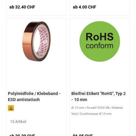
ab 32.40 CHF
ab 4.00 CHF
Polyimidfolie / Klebeband -
Bleifrei Etikett "RoHS", Typ 2
ESD antistatisch
- 10 mm
Ø: 10 mm
/
Anzahl: 5000 Stk
/
Material:
Vinyl
/
Durchmesser: Ø 10 mm
13 Artikel