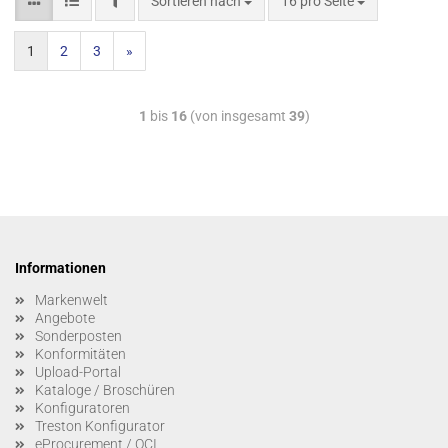
Sortieren nach
16 pro Seite
1
2
3
»
1
bis
16
(von insgesamt
39
)
Informationen
Markenwelt
Angebote
Sonderposten
Konformitäten
Upload-Portal
Kataloge / Broschüren
Konfiguratoren
Treston Konfigurator
eProcurement / OCI