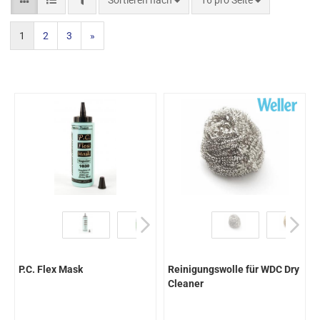
Sortieren nach
16 pro Seite
1
2
3
»
P.C. Flex Mask
Reinigungswolle für WDC Dry
Cleaner