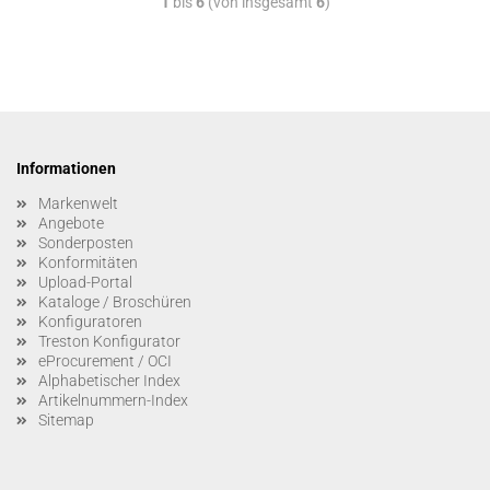
1
bis
6
(von insgesamt
6
)
Informationen
Markenwelt
Angebote
Sonderposten
Konformitäten
Upload-Portal
Kataloge / Broschüren
Konfiguratoren
Treston Konfigurator
eProcurement / OCI
Alphabetischer Index
Artikelnummern-Index
Sitemap