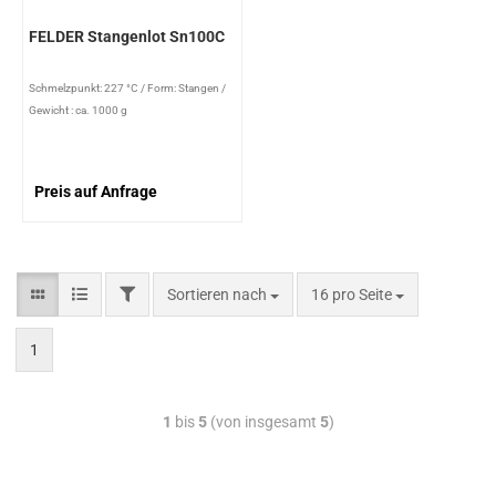
FELDER Stangenlot Sn100C
Schmelzpunkt: 227 °C
/
Form: Stangen
/
Gewicht : ca. 1000 g
Preis auf Anfrage
Sortieren nach
16 pro Seite
1
1
bis
5
(von insgesamt
5
)