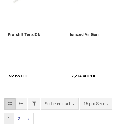
Prüfstift TensION
Ionized Air Gun
92.65 CHF
2,214.90 CHF
Sortieren nach
16 pro Seite
1
2
»