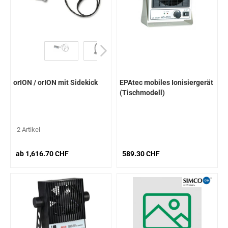
orION / orION mit Sidekick
EPAtec mobiles Ionisiergerät
(Tischmodell)
2 Artikel
ab 1,616.70 CHF
589.30 CHF