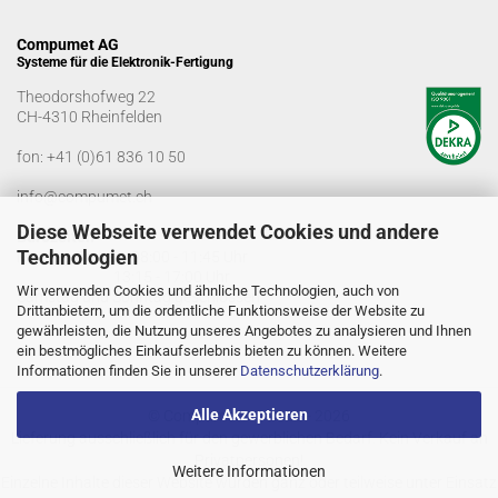
Compumet AG
Systeme für die Elektronik-Fertigung
Theodorshofweg 22
CH-4310 Rheinfelden
fon:
+41 (0)61 836 10 50
info@compumet.ch
Diese Webseite verwendet Cookies und andere
Bürozeiten
Technologien
Montag-Freitag: 08:00 - 11:45 Uhr
13:15 - 17:00 Uhr
Wir verwenden Cookies und ähnliche Technologien, auch von
Samstag und Sonntag geschlossen
Drittanbietern, um die ordentliche Funktionsweise der Website zu
gewährleisten, die Nutzung unseres Angebotes zu analysieren und Ihnen
ein bestmögliches Einkaufserlebnis bieten zu können. Weitere
Informationen finden Sie in unserer
Datenschutzerklärung
.
Alle Akzeptieren
© Compumet AG 2005 - 2026
Lieferung ausschließlich für den gewerblichen Bedarf. Kein Verkauf an
Privatpersonen!
Weitere Informationen
Einzelne Inhalte dieser Website wurden ganz oder teilweise unter Einsatz