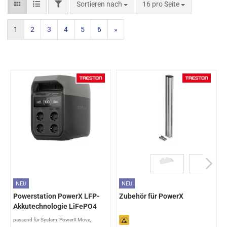
Sortieren nach
16 pro Seite
1
2
3
4
5
6
»
NEU
NEU
Powerstation PowerX LFP-
Zubehör für PowerX
Akkutechnologie LiFePO4
passend für System: PowerX Move,