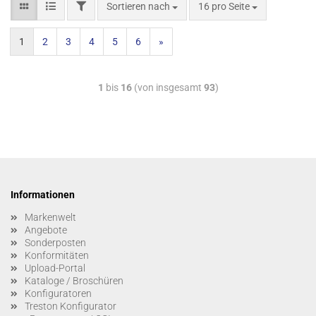
Sortieren nach
16 pro Seite
1
2
3
4
5
6
»
1
bis
16
(von insgesamt
93
)
Informationen
Markenwelt
Angebote
Sonderposten
Konformitäten
Upload-Portal
Kataloge / Broschüren
Konfiguratoren
Treston Konfigurator