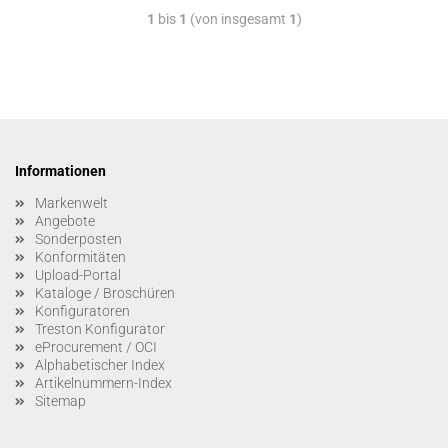
1
bis
1
(von insgesamt
1
)
Informationen
Markenwelt
Angebote
Sonderposten
Konformitäten
Upload-Portal
Kataloge / Broschüren
Konfiguratoren
Treston Konfigurator
eProcurement / OCI
Alphabetischer Index
Artikelnummern-Index
Sitemap