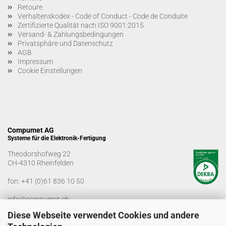
Retoure
Verhaltenskodex - Code of Conduct - Code de Conduite
Zertifizierte Qualität nach ISO 9001:2015
Versand- & Zahlungsbedingungen
Privatsphäre und Datenschutz
AGB
Impressum
Cookie Einstellungen
Compumet AG
Systeme für die Elektronik-Fertigung
Theodorshofweg 22
CH-4310 Rheinfelden
fon:
+41 (0)61 836 10 50
info@compumet.ch
Diese Webseite verwendet Cookies und andere
Bürozeiten