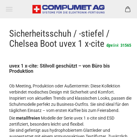
Sicherheitsschuh / -stiefel /
Chelsea Boot uvex 1 x-cite
dpv
link
31565
uvex 1 x-cite: Stilvoll geschützt – von Büro bis
Produktion
Ob Meeting, Produktion oder Außentermin: Diese Kollektion
verbindet modisches Design mit Sicherheit und Komfort.
Inspiriert von aktuellen Trends und klassischen Looks, passen die
Schuhmodelle perfekt zu Business-Outfits. Sie sind ideal für den
täglichen Einsatz – vom ersten Kaffee bis zum Feierabend.
Die
metallfreien
Modelle der Serie uvex 1 x-cite sind ESD
zertifiziert, besonders leicht und flexibel.
Sie sind gefertigt aus hydrophobiertem Glattleder und
ausgestattet mit einem atmungsaktiven Textilfutter. Zusätzlich