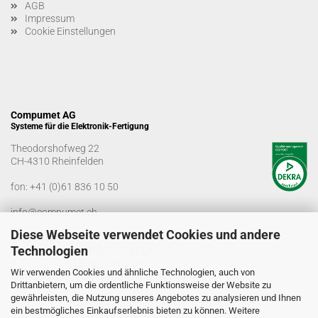
AGB
Impressum
Cookie Einstellungen
Compumet AG
Systeme für die Elektronik-Fertigung
Theodorshofweg 22
CH-4310 Rheinfelden
fon:
+41 (0)61 836 10 50
info@compumet.ch
Diese Webseite verwendet Cookies und andere
Bürozeiten
Technologien
Montag-Freitag: 08:00 - 11:45 Uhr
13:15 - 17:00 Uhr
Wir verwenden Cookies und ähnliche Technologien, auch von
Samstag und Sonntag geschlossen
Drittanbietern, um die ordentliche Funktionsweise der Website zu
gewährleisten, die Nutzung unseres Angebotes zu analysieren und Ihnen
ein bestmögliches Einkaufserlebnis bieten zu können. Weitere