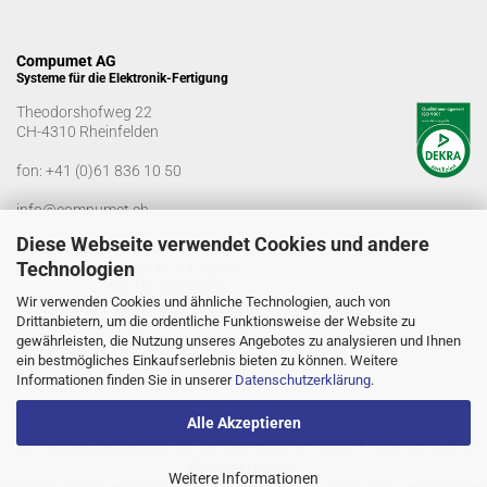
Compumet AG
Systeme für die Elektronik-Fertigung
Theodorshofweg 22
CH-4310 Rheinfelden
fon:
+41 (0)61 836 10 50
info@compumet.ch
Diese Webseite verwendet Cookies und andere
Bürozeiten
Technologien
Montag-Freitag: 08:00 - 11:45 Uhr
13:15 - 17:00 Uhr
Wir verwenden Cookies und ähnliche Technologien, auch von
Samstag und Sonntag geschlossen
Drittanbietern, um die ordentliche Funktionsweise der Website zu
gewährleisten, die Nutzung unseres Angebotes zu analysieren und Ihnen
ein bestmögliches Einkaufserlebnis bieten zu können. Weitere
Informationen finden Sie in unserer
Datenschutzerklärung
.
Alle Akzeptieren
© Compumet AG 2005 - 2026
Lieferung ausschließlich für den gewerblichen Bedarf. Kein Verkauf an
Privatpersonen!
Weitere Informationen