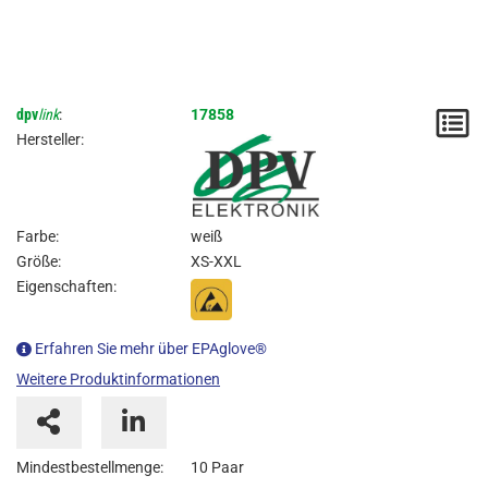
dpv
link
:
17858
M
Hersteller:
/
A
Farbe:
weiß
Größe:
XS-XXL
Eigenschaften:
Erfahren Sie mehr über EPAglove®
Weitere Produktinformationen
Mindestbestellmenge:
10 Paar