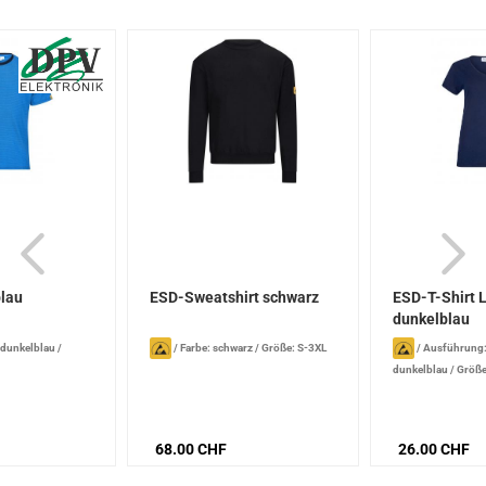
blau
ESD-Sweatshirt schwarz
ESD-T-Shirt 
dunkelblau
/ dunkelblau
/
/
Farbe: schwarz
/
Größe: S-3XL
/
Ausführung:
dunkelblau
/
Größe
68.00 CHF
26.00 CHF