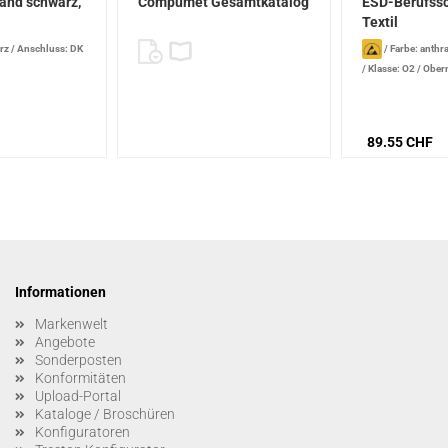
and schwarz,
Compumet Gesamtkatalog
ESD-Berufssc
Textil
rz
/
Anschluss: DK
/
Farbe: anthra
/
Klasse: O2
/
Oberm
Zehenschutz: ohne
89.55 CHF
Informationen
Markenwelt
Angebote
Sonderposten
Konformitäten
Upload-Portal
Kataloge / Broschüren
Konfiguratoren