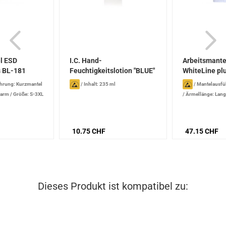
l ESD
I.C. Hand-
Arbeitsmante
s BL-181
Feuchtigkeitslotion "BLUE"
WhiteLine pl
235...
Kurzform,...
hrung: Kurzmantel
/
Inhalt: 235 ml
/
Mantelausfü
garm
/
Größe: S-3XL
/
Ärmellänge: Lan
4XL
10.75 CHF
47.15 CHF
Dieses Produkt ist kompatibel zu: