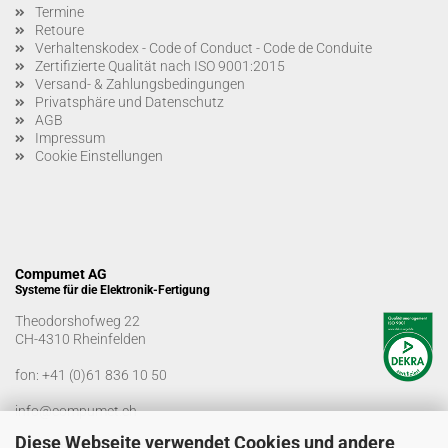
Termine
Retoure
Verhaltenskodex - Code of Conduct - Code de Conduite
Zertifizierte Qualität nach ISO 9001:2015
Versand- & Zahlungsbedingungen
Privatsphäre und Datenschutz
AGB
Impressum
Cookie Einstellungen
Compumet AG
Systeme für die Elektronik-Fertigung
Theodorshofweg 22
CH-4310 Rheinfelden
fon:
+41 (0)61 836 10 50
info@compumet.ch
Diese Webseite verwendet Cookies und andere
Bürozeiten