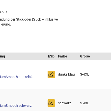
0-5-1
idung per Stick oder Druck – inklusive
ierung.
ung
ESD
Farbe
Größe
dunkelblau
S-4XL
miumSmooth dunkelblau
schwarz
S-4XL
emiumSmooth schwarz