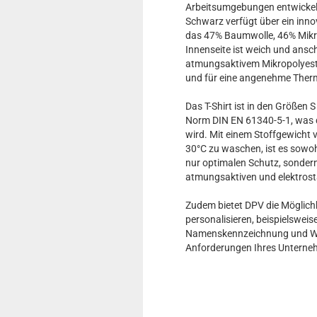
Arbeitsumgebungen entwickelt
Schwarz verfügt über ein in
das 47% Baumwolle, 46% Mikro
Innenseite ist weich und ans
atmungsaktivem Mikropolyester
und für eine angenehme Therm
Das T-Shirt ist in den Größen 
Norm DIN EN 61340-5-1, was 
wird. Mit einem Stoffgewicht 
30°C zu waschen, ist es sowohl
nur optimalen Schutz, sonder
atmungsaktiven und elektrosta
Zudem bietet DPV die Möglichke
personalisieren, beispielswei
Namenskennzeichnung und Wä
Anforderungen Ihres Unterne