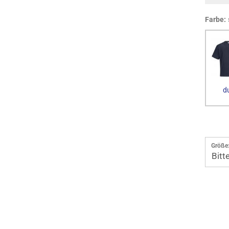
Farbe:
d
Größe
Bitt