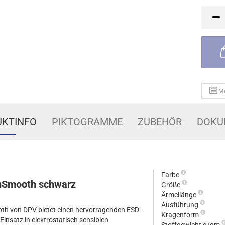
Stück
M
KTINFO
PIKTOGRAMME
ZUBEHÖR
DOKU
Farbe
mSmooth schwarz
Größe
Ärmellänge
Ausführung
th von DPV bietet einen hervorragenden ESD-
Kragenform
 Einsatz in elektrostatisch sensiblen
Stoffgewicht g/qm