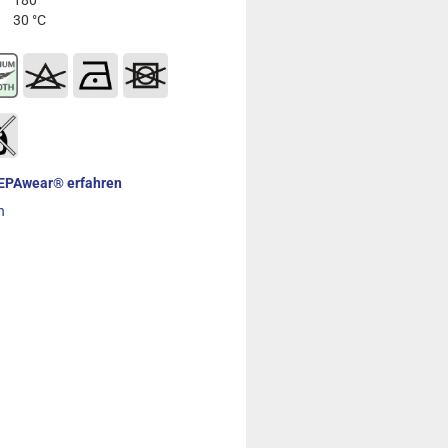
30 °C
 EPAwear® erfahren
n