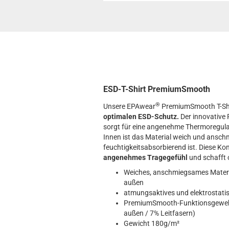
ESD-T-Shirt PremiumSmooth
®
Unsere EPAwear
PremiumSmooth T-Shir
optimalen ESD-Schutz.
Der innovative 
sorgt für eine angenehme Thermoregulat
Innen ist das Material weich und ans
feuchtigkeitsabsorbierend ist. Diese Ko
angenehmes Tragegefühl
und schafft 
Weiches, anschmiegsames Materia
außen
atmungsaktives und elektrostatis
PremiumSmooth-Funktionsgewebe
außen / 7% Leitfasern)
Gewicht 180g/m²