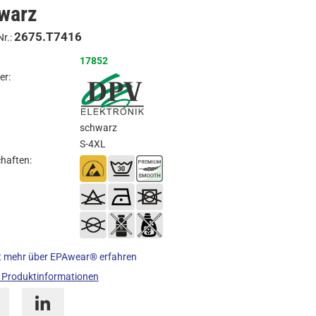
warz
Anfragen
2675.T7416
Nr.:
17852
er:
schwarz
S-4XL
haften:
t mehr über EPAwear® erfahren
 Produktinformationen