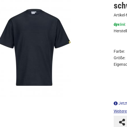
sch
Artikel-
dpv
link
:
Herstell
Farbe:
Größe:
Eigensc
Jetz
Weitere