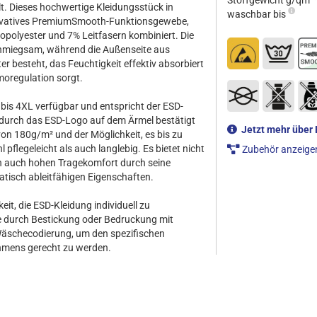
. Dieses hochwertige Kleidungsstück in
waschbar bis
novatives PremiumSmooth-Funktionsgewebe,
polyester und 7% Leitfasern kombiniert. Die
chmiegsam, während die Außenseite aus
 besteht, das Feuchtigkeit effektiv absorbiert
oregulation sorgt.
S bis 4XL verfügbar und entspricht der ESD-
durch das ESD-Logo auf dem Ärmel bestätigt
Jetzt mehr über
von 180g/m² und der Möglichkeit, es bis zu
 pflegeleicht als auch langlebig. Es bietet nicht
Zubehör anzeige
n auch hohen Tragekomfort durch seine
tisch ableitfähigen Eigenschaften.
it, die ESD-Kleidung individuell zu
se durch Bestickung oder Bedruckung mit
schecodierung, um den spezifischen
hmens gerecht zu werden.