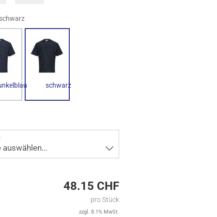
schwarz
unkelblau
schwarz
:
e auswählen...
48.15 CHF
pro Stück
zzgl. 8.1% MwSt.