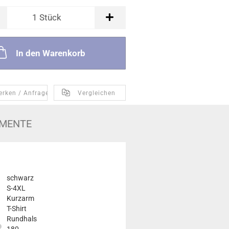
1
Stück
In den Warenkorb
erken / Anfragen
Vergleichen
MENTE
schwarz
S-4XL
Kurzarm
T-Shirt
Rundhals
180