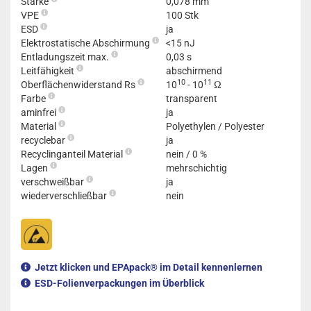
Stärke
0,078 mm
VPE
100 Stk
ESD
ja
Elektrostatische Abschirmung
<15 nJ
Entladungszeit max.
0,03 s
Leitfähigkeit
abschirmend
10
11
Oberflächenwiderstand Rs
10
- 10
Ω
Farbe
transparent
aminfrei
ja
Material
Polyethylen / Polyester
recyclebar
ja
Recyclinganteil Material
nein / 0 %
Lagen
mehrschichtig
verschweißbar
ja
wiederverschließbar
nein
Jetzt klicken und EPApack® im Detail kennenlernen
ESD-Folienverpackungen im Überblick