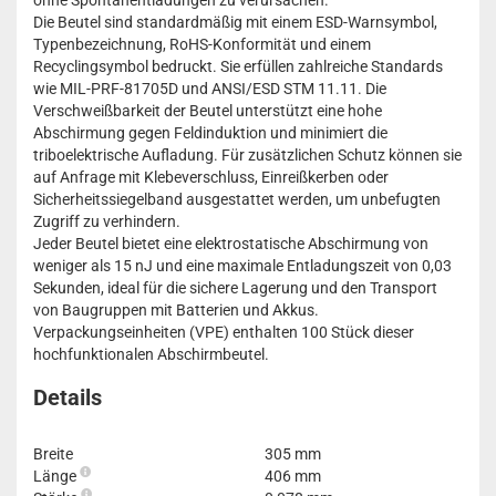
ohne Spontanentladungen zu verursachen.
Die Beutel sind standardmäßig mit einem ESD-Warnsymbol,
Typenbezeichnung, RoHS-Konformität und einem
Recyclingsymbol bedruckt. Sie erfüllen zahlreiche Standards
wie MIL-PRF-81705D und ANSI/ESD STM 11.11. Die
Verschweißbarkeit der Beutel unterstützt eine hohe
Abschirmung gegen Feldinduktion und minimiert die
triboelektrische Aufladung. Für zusätzlichen Schutz können sie
auf Anfrage mit Klebeverschluss, Einreißkerben oder
Sicherheitssiegelband ausgestattet werden, um unbefugten
Zugriff zu verhindern.
Jeder Beutel bietet eine elektrostatische Abschirmung von
weniger als 15 nJ und eine maximale Entladungszeit von 0,03
Sekunden, ideal für die sichere Lagerung und den Transport
von Baugruppen mit Batterien und Akkus.
Verpackungseinheiten (VPE) enthalten 100 Stück dieser
hochfunktionalen Abschirmbeutel.
Details
Breite
305 mm
Länge
406 mm