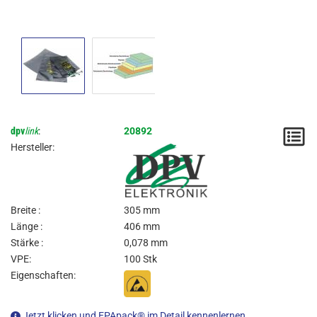
dpv
link
:
20892
M
Hersteller:
/
A
Breite :
305 mm
Länge :
406 mm
Stärke :
0,078 mm
VPE:
100 Stk
Eigenschaften:
Jetzt klicken und EPApack® im Detail kennenlernen