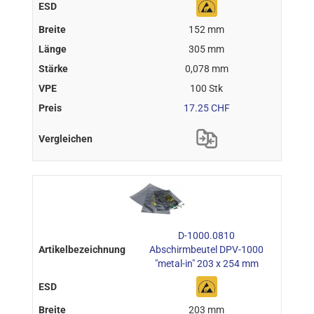
152 mm
305 mm
0,078 mm
100 Stk
17.25 CHF
D-1000.0810
Abschirmbeutel DPV-1000
"metal-in" 203 x 254 mm
203 mm