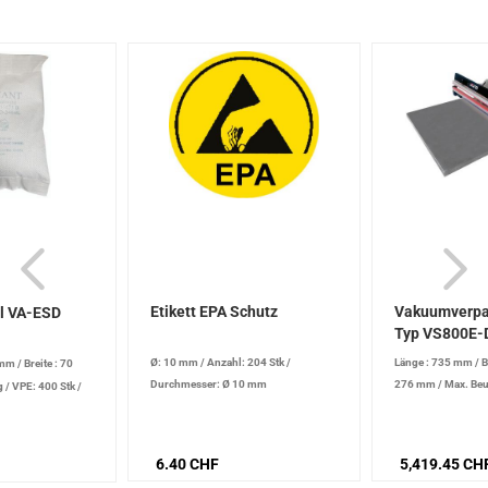
Etikett EPA Schutz
Vakuumverpa
l VA-ESD
Typ VS800E-
Ø: 10 mm
/
Anzahl: 204 Stk
/
Länge : 735 mm
/
B
 mm
/
Breite : 70
Durchmesser: Ø 10 mm
276 mm
/
Max. Beu
g
/
VPE: 400 Stk
/
Länge Schweißbal
Druckluftversorgun
6.40 CHF
5,419.45 CH