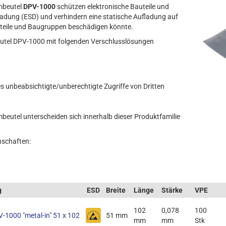
rmbeutel
DPV-1000
schützen elektronische Bauteile und
adung (ESD) und verhindern eine statische Aufladung auf
teile und Baugruppen beschädigen könnte.
utel DPV-1000 mit folgenden Verschlusslösungen
es unbeabsichtigte/unberechtigte Zugriffe von Dritten
rmbeutel unterscheiden sich innerhalb dieser Produktfamilie
nschaften:
g
ESD
Breite
Länge
Stärke
VPE
102
0,078
100
-1000 "metal-in" 51 x 102
51 mm
mm
mm
Stk