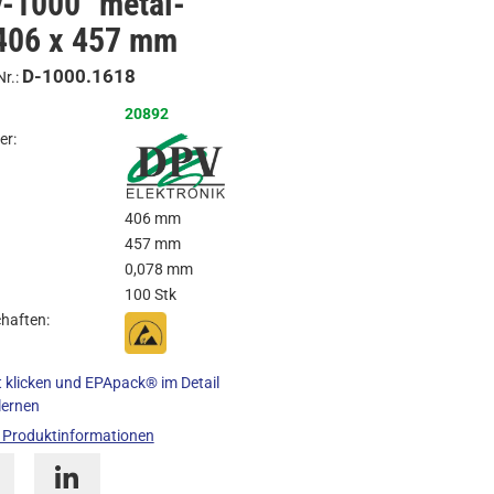
-1000 "metal-
/
 406 x 457 mm
Anfragen
D-1000.1618
Nr.:
20892
er:
406 mm
457 mm
0,078 mm
100 Stk
haften:
t klicken und EPApack® im Detail
lernen
 Produktinformationen