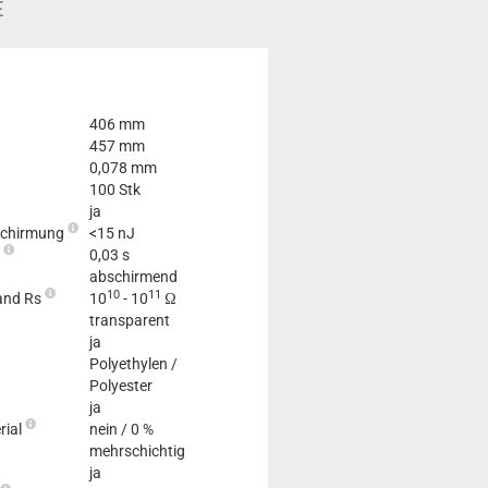
E
406 mm
457 mm
0,078 mm
100 Stk
ja
bschirmung
<15 nJ
.
0,03 s
abschirmend
10
11
and Rs
10
- 10
Ω
transparent
ja
Polyethylen /
Polyester
ja
rial
nein / 0 %
mehrschichtig
ja