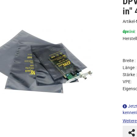
DPV
in"
Artikel-
dpv
link
:
Herstell
Breite :
Länge :
Stärke :
VPE:
Eigensc
Jetz
kennen
Weitere