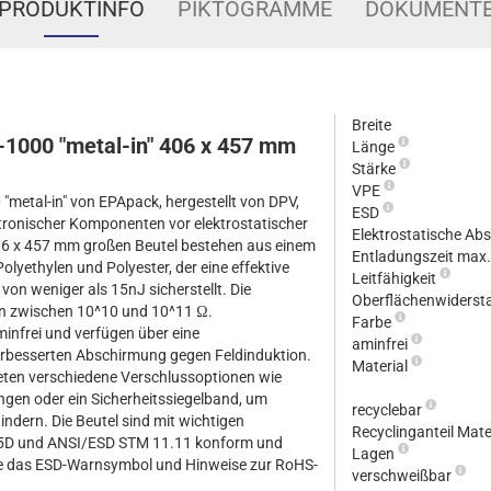
PRODUKTINFO
PIKTOGRAMME
DOKUMENT
Breite
1000 "metal-in" 406 x 457 mm
Länge
Stärke
VPE
metal-in" von EPApack, hergestellt von DPV,
ESD
ektronischer Komponenten vor elektrostatischer
Elektrostatische A
406 x 457 mm großen Beutel bestehen aus einem
Entladungszeit max
lyethylen und Polyester, der eine effektive
Leitfähigkeit
on weniger als 15nJ sicherstellt. Die
Oberflächenwiderst
en zwischen 10^10 und 10^11 Ω.
Farbe
minfrei und verfügen über eine
aminfrei
besserten Abschirmung gegen Feldinduktion.
Material
ieten verschiedene Verschlussoptionen wie
ngen oder ein Sicherheitssiegelband, um
recyclebar
indern. Die Beutel sind mit wichtigen
Recyclinganteil Mate
5D und ANSI/ESD STM 11.11 konform und
Lagen
e das ESD-Warnsymbol und Hinweise zur RoHS-
verschweißbar