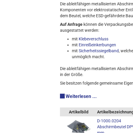
Die ableitfähigen metallisierten Abschi
Komponenten vor elektrostatischer Entl
dem Beutel, welche ESD-gefährdete Bau
Auf Anfrage
können die Verpackungsbe
ausgestattet werden:
mit
Klebeverschluss
mit
Einreißeinkerbungen
mit
Sicherheitssiegelband
, welch
unmöglich macht.
Die ableitfähigen metallisierten Abschi
in der Größe.
Sie besitzen folgende gemeinsame Eige
Weiterlesen ...
Artikelbild
Artikelbezeichnun
D-1000.0204
Abschirmbeutel DPV
mm