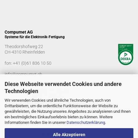
Compumet AG
Systeme für die Elektronik-Fertigung
Theodorshofweg 22
CH-4310 Rheinfelden
fon:
+41 (0)61 836 10 50
info@compumet.ch
Diese Webseite verwendet Cookies und andere
Bürozeiten
Technologien
Montag-Freitag: 08:00 - 11:45 Uhr
13:15 - 17:00 Uhr
Wir verwenden Cookies und ähnliche Technologien, auch von
Samstag und Sonntag geschlossen
Drittanbietern, um die ordentliche Funktionsweise der Website zu
gewährleisten, die Nutzung unseres Angebotes zu analysieren und Ihnen
ein bestmögliches Einkaufserlebnis bieten zu können. Weitere
Informationen finden Sie in unserer
Datenschutzerklärung
.
Alle Akzeptieren
© Compumet AG 2005 - 2026